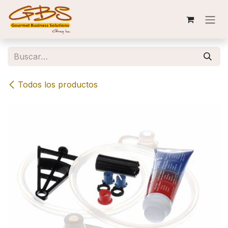
Ir al contenido
Todos los productos