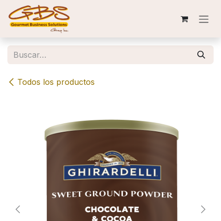
Ir al contenido
Todos los productos