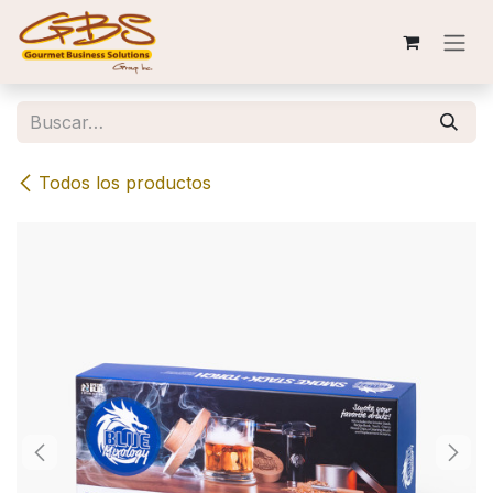
Ir al contenido
Todos los productos