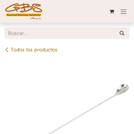
Ir al contenido
Todos los productos