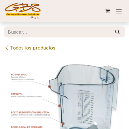
Ir al contenido
Todos los productos