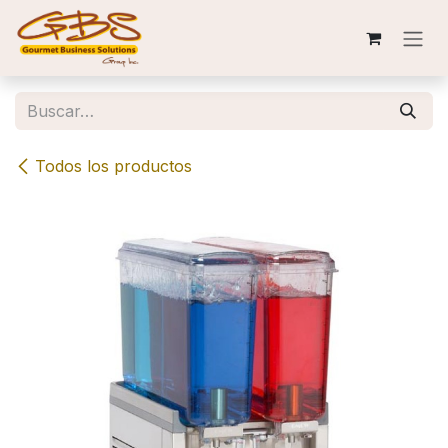
Ir al contenido
Todos los productos