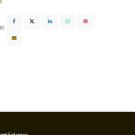
s
30
ontáctenos