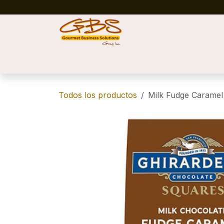
Ir al contenido
Inicio
Tienda
Blog
Success Stories
C
Todos los productos
Milk Fudge Carame