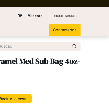
Iniciar sesión
Mi cesta
Contáctenos
ramel Med Sub Bag 4oz-
adir a la cesta