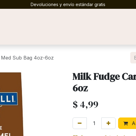
Devoluciones y envío estándar gratis
ontáctenos
l Med Sub Bag 4oz-6oz
Milk Fudge Ca
6oz
$
4,99
Añ