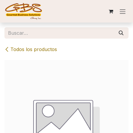
Ir al contenido
Todos los productos