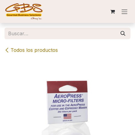
Ir al contenido
Todos los productos