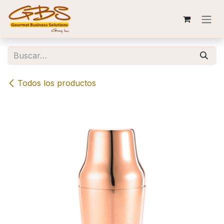
Ir al contenido
Todos los productos