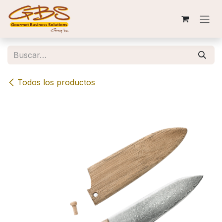
Ir al contenido
Todos los productos