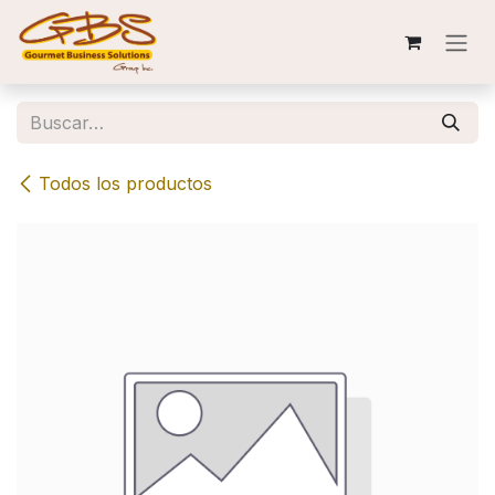
Ir al contenido
Todos los productos