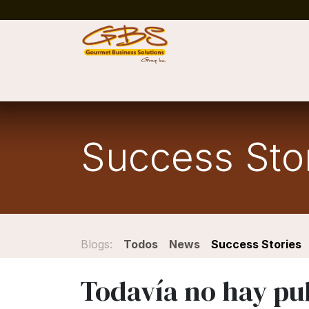
Ir al contenido
Inicio
Tienda
Blog
Success Stories
C
Success Sto
Blogs:
Todos
News
Success Stories
Todavía no hay pub