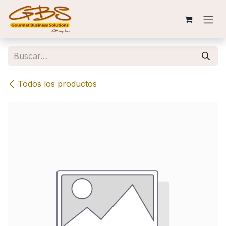
Ir al contenido
Todos los productos